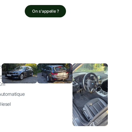
On s'appelle ?
2020
153000
Km
Automatique
Diesel