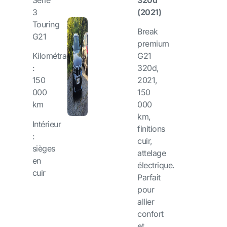
320d
3
(2021)
Touring
Break
G21
premium
Kilométrage
G21
:
320d,
150
2021,
000
150
km
000
km,
Intérieur
finitions
:
cuir,
sièges
attelage
en
électrique.
cuir
Parfait
pour
allier
confort
et