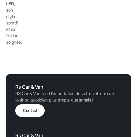
LED
,
son
style
sportif
et sa
finition
soignée.
Rs Car & Van
RS Car & Van rend l’importation de votre véhicule de
loisir ou quotidien plus simple que jamais !
Contact
Rs Car & Van