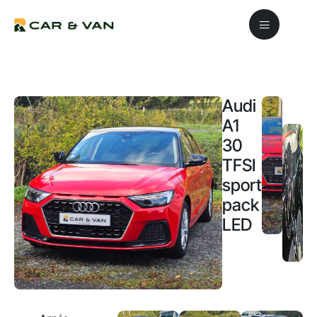
Audi
A1
30
TFSI
sportback
pack
LED