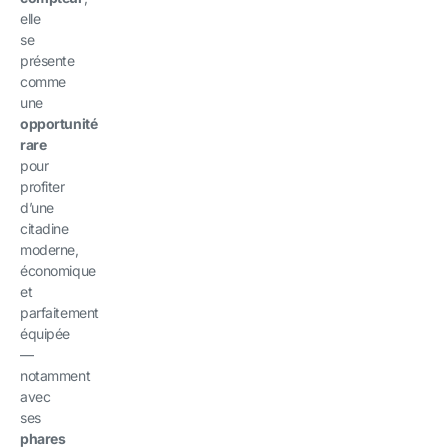
elle
se
présente
comme
une
opportunité
rare
pour
profiter
d’une
citadine
moderne,
économique
et
parfaitement
équipée
—
notamment
avec
ses
phares