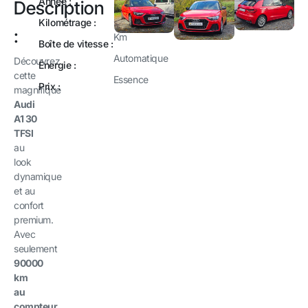
Année :
2019
Description
Kilométrage :
90000
:
Km
Boîte de vitesse :
Automatique
Découvrez
Énergie :
cette
Essence
Prix :
magnifique
Audi
A1 30
TFSI
au
look
dynamique
et au
confort
premium.
Avec
seulement
90000
km
au
compteur
,